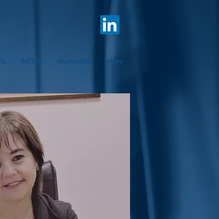
AL
NEWS
Nuovo link
More