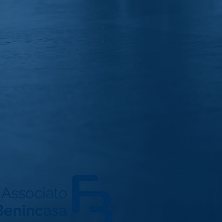
 Associato
 Benincasa