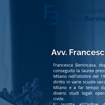
Studio Legale
Fileti - Beni
Avv. Frances
Francesca Benincasa, dop
conseguito la laurea press
Milano nell'ottobre del 
diritto in varie scuole se
Milano e a far tempo da
diversi studi legali oper
civile.
E' iscritta all'Ordine