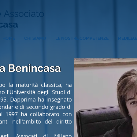
 Associato
ncasa
HOME
CHI SIAMO
LE NOSTRE COMPETENZE
MEDILEG
ca Benincasa
o la maturità classica, ha
o l'Università degli Studi di
1995. Dapprima ha insegnato
condarie di secondo grado di
l 1997 ha collaborato con
anti nell'ambito del diritto
 degli Avvocati di Milano